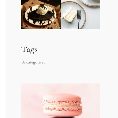
Tags
Uncategorized