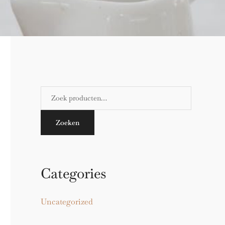
Zoeken
Categories
Uncategorized