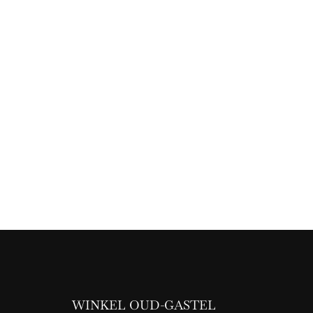
WINKEL OUD-GASTEL