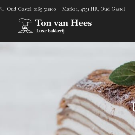
Oud-Gastel: 0165 511200
Markt 1, 4751 HR, Oud-Gastel